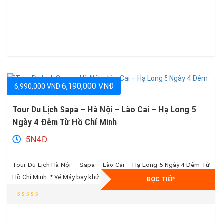
6,190,000 VNĐ
6,990,000 VNĐ
Tour Du Lịch Sapa – Hà Nội – Lào Cai – Hạ Long 5
Ngày 4 Đêm Từ Hồ Chí Minh
5N4Đ
Tour Du Lịch Hà Nội – Sapa – Lào Cai – Hạ Long 5 Ngày 4 Đêm Từ
Hồ Chí Minh * Vé Máy bay khứ hồi và 15 kg hành lý kí gửi * Khách sạn
ĐỌC TIẾP
3 Sao / Homestay Cao Cấp Tiêu Chuẩn Ngay Trung Tâm * CAM KẾT
: Hỗ trợ hoàn […]