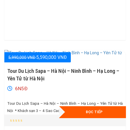
5,590,000 VNĐ
5,990,000 VNĐ
Tour Du Lịch Sapa – Hà Nội – Ninh Bình – Hạ Long –
Yên Tử từ Hà Nội
6N5Đ
Tour Du Lịch Sapa – Hà Nội – Ninh Bình – Hạ Long – Yên Tử từ Hà
Nội * Khách sạn 3 – 4 Sao Cao Cấp ngay trung tâm * Tặng Ngay Vé
ĐỌC TIẾP
CÁP TREO VÀ BUFFET TRƯA TRÊN FASIPAN trị giá 850.000 + Vé xe
điện tham quan chùa Bái Đính. […]