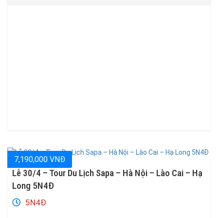
BUFFET TRƯA TRÊN FASIPAN trị […]
7,190,000 VNĐ
Lễ 30/4 – Tour Du Lịch Sapa – Hà Nội – Lào Cai – Hạ
Long 5N4Đ
5N4Đ