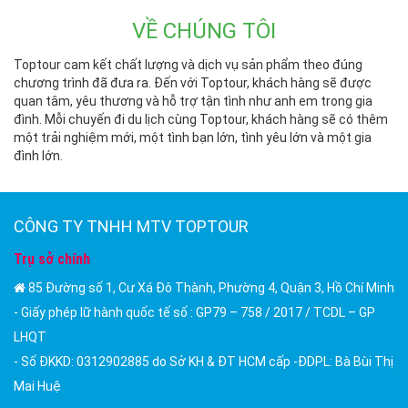
VỀ CHÚNG TÔI
Toptour cam kết chất lượng và dịch vụ sản phẩm theo đúng
chương trình đã đưa ra. Đến với Toptour, khách hàng sẽ được
quan tâm, yêu thương và hỗ trợ tận tình như anh em trong gia
đình. Mỗi chuyến đi du lịch cùng Toptour, khách hàng sẽ có thêm
một trải nghiệm mới, một tình bạn lớn, tình yêu lớn và một gia
đình lớn.
CÔNG TY TNHH MTV TOPTOUR
Trụ sở chính
85 Đường số 1, Cư Xá Đô Thành, Phường 4, Quận 3, Hồ Chí Minh
- Giấy phép lữ hành quốc tế số : GP79 – 758 / 2017 / TCDL – GP
LHQT
- Số ĐKKD: 0312902885 do Sở KH & ĐT HCM cấp -ĐDPL: Bà Bùi Thị
Mai Huệ