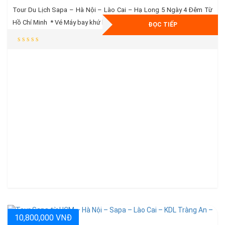
Tour Du Lịch Sapa – Hà Nội – Lào Cai – Hạ Long 5 Ngày 4 Đêm Từ
Hồ Chí Minh * Vé Máy bay khứ hồi và 15 kg hành lý kí gửi * Khách sạn
ĐỌC TIẾP
3 Sao Cao Cấp Tiêu Chuẩn ngay trung tâm * Tặng ngay vé cáp treo
Fansipan trị giá […]
10,800,000 VNĐ