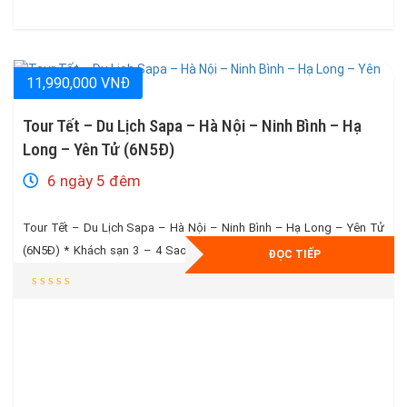
11,990,000 VNĐ
Tour Tết – Du Lịch Sapa – Hà Nội – Ninh Bình – Hạ
Long – Yên Tử (6N5Đ)
6 ngày 5 đêm
Tour Tết – Du Lịch Sapa – Hà Nội – Ninh Bình – Hạ Long – Yên Tử
(6N5Đ) * Khách sạn 3 – 4 Sao Cao Cấp ngay trung tâm *Cáp treo
ĐỌC TIẾP
Fansipan và Buffet trưa trị giá trên 850.000 vnđ + 1000 Bao lì xì + Túi
du lịch tiện dụng * Tặng Xe […]