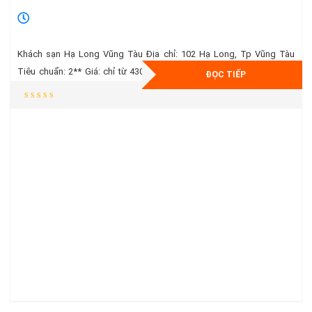
Khách sạn Hạ Long Vũng Tàu Địa chỉ: 102 Hạ Long, Tp Vũng Tàu
Tiêu chuẩn: 2** Giá: chỉ từ 430.000VND/ đêm đã bao gồm ăn sáng
ĐỌC TIẾP
(chưa bao gồm 10%VAT, 5% phí dịch vụ) Khách sạn Hạ Long Vũng
Tàu 2* nằm trên đường Hạ Long đối diện với Bãi Dứa. Khách sạn Hạ
[…]