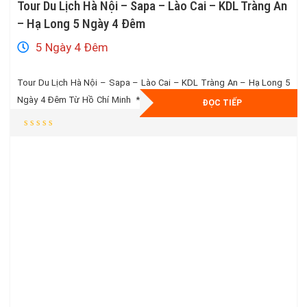
Tour Du Lịch Hà Nội – Sapa – Lào Cai – KDL Tràng An
– Hạ Long 5 Ngày 4 Đêm
5 Ngày 4 Đêm
Tour Du Lịch Hà Nội – Sapa – Lào Cai – KDL Tràng An – Hạ Long 5
Ngày 4 Đêm Từ Hồ Chí Minh * Vé Máy bay khứ hồi + 20kg hành lí kí
ĐỌC TIẾP
gửi * Khách sạn Tiêu Chuẩn 3 Sao Cao Cấp * Tặng ngay vé cáp treo
Fansipan trị […]