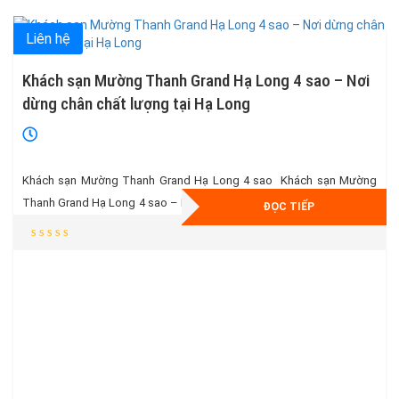
Liên hệ
Khách sạn Mường Thanh Grand Hạ Long 4 sao – Nơi
dừng chân chất lượng tại Hạ Long
Khách sạn Mường Thanh Grand Hạ Long 4 sao Khách sạn Mường
Thanh Grand Hạ Long 4 sao – Nơi dừng chân chất lượng tại Hạ Long
ĐỌC TIẾP
Tiêu chuẩn khách sạn : 4 sao Địa chỉ : Số 7, Lô 20, Đông Hùng
Thắng, Hạ Long, Quảng Ninh Giá phòng chỉ từ : 1.100.000 VND /
phòng […]