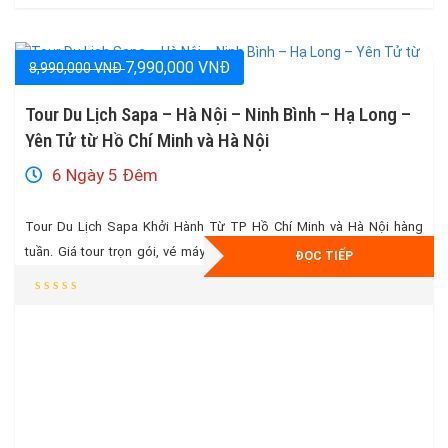
7,990,000 VNĐ
8,990,000 VNĐ
Tour Du Lịch Sapa – Hà Nội – Ninh Bình – Hạ Long –
Yên Tử từ Hồ Chí Minh và Hà Nội
6 Ngày 5 Đêm
Tour Du Lịch Sapa Khởi Hành Từ TP Hồ Chí Minh và Hà Nội hàng
tuần. Giá tour trọn gói, vé máy bay khứ hồi + 27kg hành lý, full các
ĐỌC TIẾP
bữa ăn, vé tham quan. Tặng ngay cáp treo Fansipan + buffet trị giá
850k, vé xe điện tham quan chùa bái đính. Gọi ngay Hotline 0904 423
446