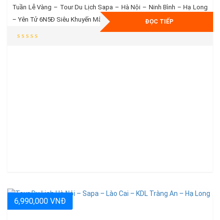
Tuần Lễ Vàng – Tour Du Lịch Sapa – Hà Nội – Ninh Bình – Hạ Long
– Yên Tử 6N5Đ Siêu Khuyến Mãi * Vé Máy bay khứ hồi + 15kg hành lý
ĐỌC TIẾP
kí gửi * Khách sạn Tiêu Chuẩn 3 – 4 Sao Cao Cấp Ngay Trung Tâm
* Tặng Ngay : […]
6,990,000 VNĐ