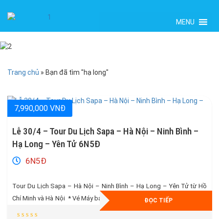
MENU
Trang chủ
»
Bạn đã tìm "hạ long"
7,990,000 VNĐ
Lễ 30/4 – Tour Du Lịch Sapa – Hà Nội – Ninh Bình –
Hạ Long – Yên Tử 6N5Đ
6N5Đ
Tour Du Lịch Sapa – Hà Nội – Ninh Bình – Hạ Long – Yên Tử từ Hồ
Chí Minh và Hà Nội * Vé Máy bay khứ hồi + 27kg hành lý * Khách sạn
ĐỌC TIẾP
3 Sao Cao Cấp ngay trung tâm * Tặng Ngay Vé CÁP TREO VÀ