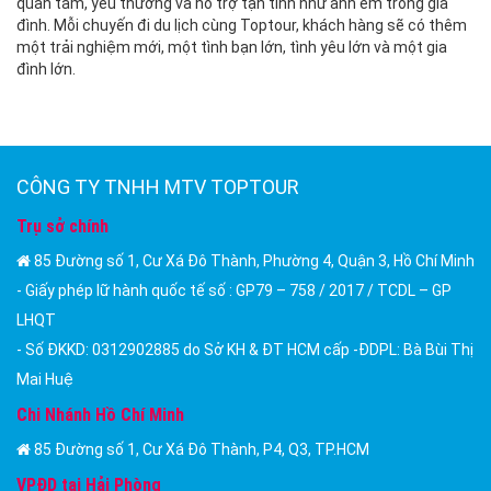
quan tâm, yêu thương và hỗ trợ tận tình như anh em trong gia
đình. Mỗi chuyến đi du lịch cùng Toptour, khách hàng sẽ có thêm
một trải nghiệm mới, một tình bạn lớn, tình yêu lớn và một gia
đình lớn.
CÔNG TY TNHH MTV TOPTOUR
Trụ sở chính
85 Đường số 1, Cư Xá Đô Thành, Phường 4, Quận 3, Hồ Chí Minh
- Giấy phép lữ hành quốc tế số : GP79 – 758 / 2017 / TCDL – GP
LHQT
- Số ĐKKD: 0312902885 do Sở KH & ĐT HCM cấp -ĐDPL: Bà Bùi Thị
Mai Huệ
Chi Nhánh Hồ Chí Minh
85 Đường số 1, Cư Xá Đô Thành, P4, Q3, TP.HCM
VPĐD tại Hải Phòng