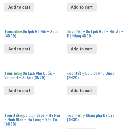
Add to cart
Add to cart
Tour tết – Du lịch Hà Nội – Sapa
Tour Tết – Du Lịch Huế – Hội An –
10.990.000
₫
8.790.000
₫
(4N3Đ)
Đà Nẵng 4N3Đ
Add to cart
Add to cart
Tour tết – Du Lịch Phú Quốc –
Tour tết – Du Lịch Phú Quốc
7.590.000
₫
6.990.000
₫
Vinpearl – Safari (3N2Đ)
(3N2Đ)
Add to cart
Add to cart
Tour Tết – Du Lịch Sapa – Hà Nội
Tour Tết – Khám phá Đà Lạt
11.990.000
₫
3.990.000
₫
– Ninh Bình – Hạ Long – Yên Tử
(4N3Đ)
(6N5Đ)