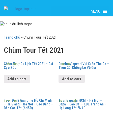
MENU
Trang chủ
»
Chùm Tour Tết 2021
Chùm Tour Tết 2021
Chùm Tour Du Lịch Tết 2021 – Giá
Combo Vinpearl Vui Xuân Thả Ga –
7.990.000
₫
650.000
₫
Cực Sốc
Trọn Gói Không Lo Về Giá
Add to cart
Add to cart
Tour Đi Hà Giang Từ Hồ Chí Minh
Tour Sapa từ HCM – Hà Nội –
11.990.000
₫
10.800.000
₫
– Hà Giang – Hà Nội – Cao Bằng –
Sapa – Lào Cai – KDL Tràng An –
Bắc Cạn Tết (6N5Đ)
Hạ Long Tết 5N4Đ