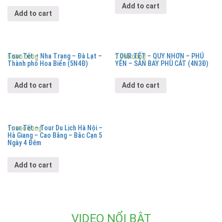
Add to cart
Add to cart
Tour Tết – Nha Trang – Đà Lạt –
TOUR TẾT – QUY NHƠN – PHÚ
5.590.000
₫
7.990.000
₫
Thành phố Hoa Biển (5N4Đ)
YÊN – SÂN BAY PHÙ CÁT (4N3Đ)
Add to cart
Add to cart
Tour Tết – Tour Du Lịch Hà Nội –
11.990.000
₫
Hà Giang – Cao Bằng – Bắc Cạn 5
Ngày 4 Đêm
Add to cart
VIDEO NỔI BẬT